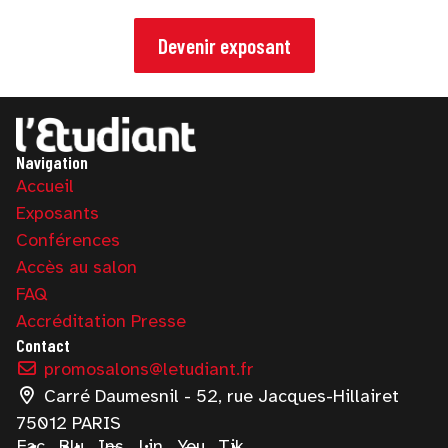
Devenir exposant
Navigation
Accueil
Exposants
Conférences
Accès au salon
FAQ
Accréditation Presse
Contact
promosalons@letudiant.fr
Carré Daumesnil - 52, rue Jacques-Hillairet
75012 PARIS
Fac
Blu
Ins
Lin
You
Tik