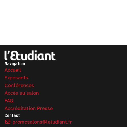
Navigation
Accueil
Exposants
Conférences
Accès au salon
FAQ
Accréditation Presse
Contact
promosalons@letudiant.fr